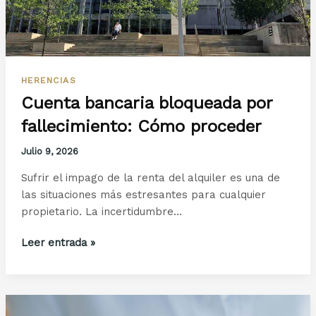
HERENCIAS
Cuenta bancaria bloqueada por
fallecimiento: Cómo proceder
Julio 9, 2026
Sufrir el impago de la renta del alquiler es una de
las situaciones más estresantes para cualquier
propietario. La incertidumbre…
Cuenta
Leer entrada »
bancaria
bloqueada
por
fallecimiento: