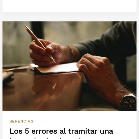
mejor
ayudar
a
los
hijos
con
una
donación
en
vida?
HERENCIAS
Los 5 errores al tramitar una