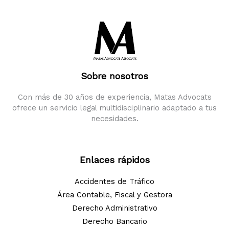
a
quien
quiera?
La
Legítima
en
Cataluña
Sobre nosotros
Con más de 30 años de experiencia, Matas Advocats
ofrece un servicio legal multidisciplinario adaptado a tus
necesidades.
Enlaces rápidos
Accidentes de Tráfico
Área Contable, Fiscal y Gestora
Derecho Administrativo
Derecho Bancario