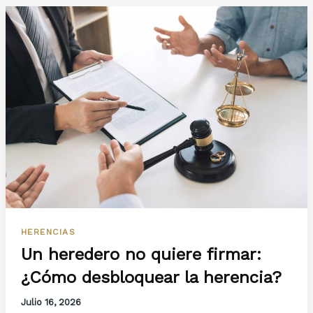
Cataluña:
¿Es
mejor
heredar
o
donar?
HERENCIAS
Un heredero no quiere firmar:
¿Cómo desbloquear la herencia?
Julio 16, 2026