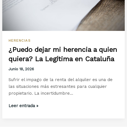
HERENCIAS
¿Puedo dejar mi herencia a quien
quiera? La Legítima en Cataluña
Junio 18, 2026
Sufrir el impago de la renta del alquiler es una de
las situaciones más estresantes para cualquier
propietario. La incertidumbre…
¿Puedo
Leer entrada »
dejar
mi
herencia