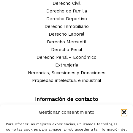
Derecho Civil
Derecho de Familia
Derecho Deportivo
Derecho Inmobiliario
Derecho Laboral
Derecho Mercantil
Derecho Penal
Derecho Penal – Económico
Extranjería
Herencias, Sucesiones y Donaciones
Propiedad intelectual e industrial
Información de contacto
MATAS ADVOCATS ASSOCIATS SLP - B10940922
Gestionar consentimiento
Dirección: C/ de Tavern, 41, 1r A, 08006 Barcelona
Para ofrecer las mejores experiencias, utilizamos tecnologías
como las cookies para almacenar y/o acceder a la información del