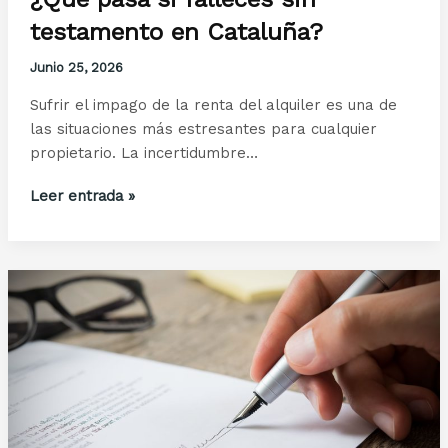
testamento en Cataluña?
Junio 25, 2026
Sufrir el impago de la renta del alquiler es una de
las situaciones más estresantes para cualquier
propietario. La incertidumbre…
¿Qué
Leer entrada »
pasa
si
falleces
sin
testamento
en
Cataluña?