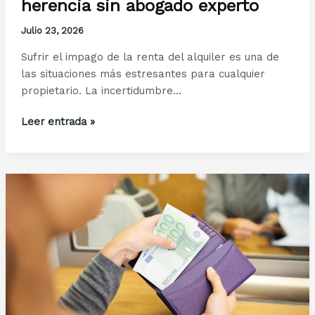
herencia sin abogado experto
Julio 23, 2026
Sufrir el impago de la renta del alquiler es una de
las situaciones más estresantes para cualquier
propietario. La incertidumbre…
Los
Leer entrada »
5
errores
al
tramitar
una
herencia
sin
abogado
experto