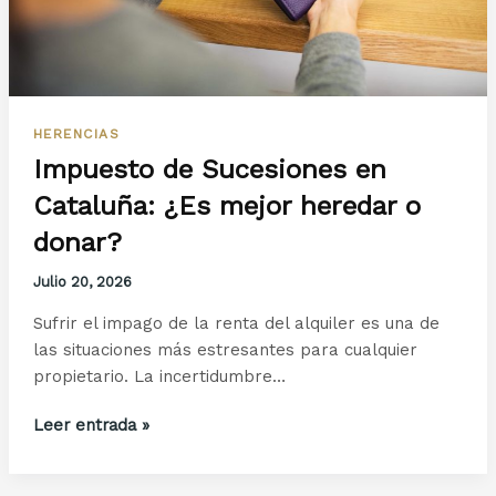
HERENCIAS
Impuesto de Sucesiones en
Cataluña: ¿Es mejor heredar o
donar?
Julio 20, 2026
Sufrir el impago de la renta del alquiler es una de
las situaciones más estresantes para cualquier
propietario. La incertidumbre…
Impuesto
Leer entrada »
de
Sucesiones
en